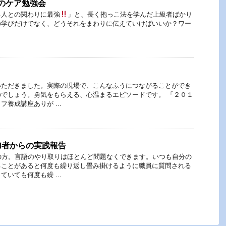
のケア勉強会
る人との関わりに最強
」と、長く抱っこ法を学んだ上級者ばかり
の学びだけでなく、どうそれをまわりに伝えていけばいいか？ワー
いただきました。実際の現場で、こんなふうにつながることができ
でしょう。勇気をもらえる、心温まるエピソードです。 「２０１
養成講座ありが ...
加者からの実践報告
の方。言語のやり取りはほとんど問題なくできます。いつも自分の
ることがあると何度も繰り返し畳み掛けるように職員に質問される
いても何度も繰 ...