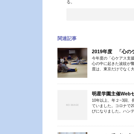
る。
関連記事
2019年度 「心
今年度の「心ケアス支
心の中に起きた波紋が
度は、東京だけでなく大阪
明星学園主催Web
10年以上、年２~3回
ていました。コロナで2
びになりました。ハンディ