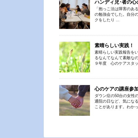
ハンディ児･者の心
「抱っこ法は障害のあ
の勉強会でした。自分
クをしたり ...
素晴らしい実践！
素晴らしい実践報告を
るなんてなんて素敵なの
９年度 心のケアスタッフ
心のケアの講座参
ダウン症の50台の女性
通院の日など、気にな
ことがあります。わかって