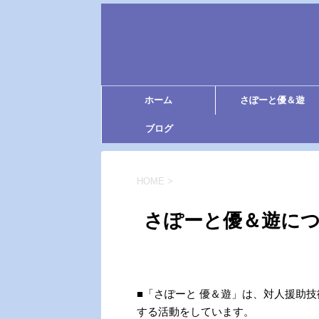
ホーム
さぽーと優＆遊
ブログ
HOME
>
さぽーと優＆遊に
■「さぽーと 優＆遊」は、対人援助
する活動をしています。