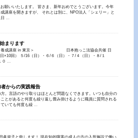
お願いいたします。 皆さま、新年おめでとうございます。今年
成講座を開きますが、 それとは別に、NPO法人「シェリー」と
...
が始まります
ッフ養成講座 in 東京＞ 日本抱っこ法協会共催 日
×10回） ５/16（日）・６/６（日）・７/４（日）・８/１
 ...
加者からの実践報告
の方。言語のやり取りはほとんど問題なくできます。いつも自分の
ることがあると何度も繰り返し畳み掛けるように職員に質問される
いても何度も繰 ...
！
田眞規子と申します！ 現在知的障害の成人の方の入所施設で働い