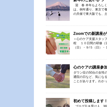
迎 春 本年もよろしく
は、例年通り、東京で養
の共催で東大阪でも、土日 
Zoomでの新講座
＜心のケア支援スタ
程 １０日間の研修（1日
（日）・９/５（日）・１０
心のケアの講座参
ダウン症の50台の女性
通院の日など、気にな
ことがあります。わかって
初めて投稿します
ブログ引き受け人、池