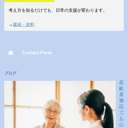
考え方を知るだけでも、日常の支援が変わります。
→
書籍・資料
Contact Form
ブログ
高
齢
者
施
設
で
も
心