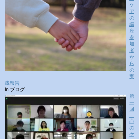
ケ
ア
の
講
座
参
加
者
か
ら
の
実
践報告
In ブログ
第
一
回
心
の
ケ