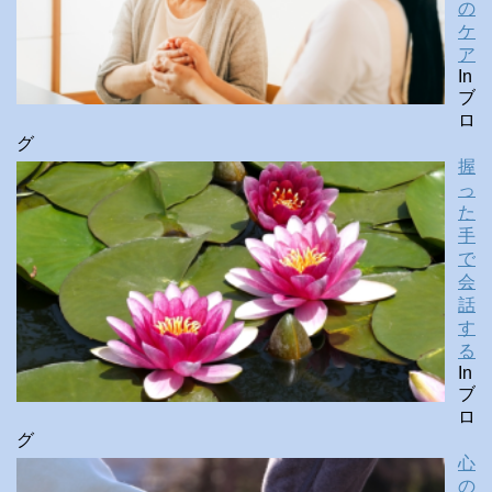
の
ケ
ア
In
ブ
ロ
グ
握
っ
た
手
で
会
話
す
る
In
ブ
ロ
グ
心
の