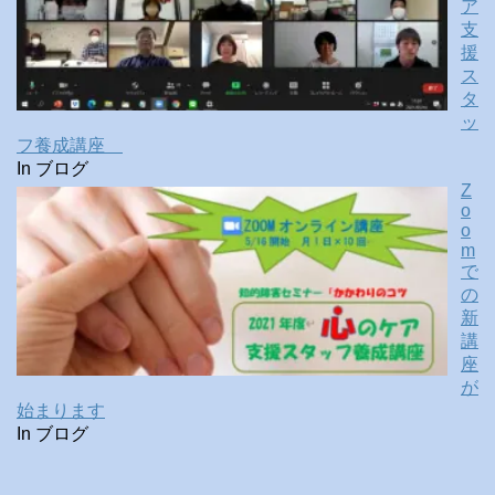
ア
支
援
ス
タ
ッ
フ養成講座
In ブログ
Z
o
o
m
で
の
新
講
座
が
始まります
In ブログ