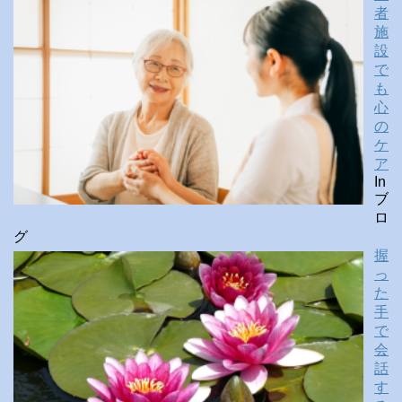
者
施
設
で
も
心
の
ケ
ア
In
ブ
ロ
グ
握
っ
た
手
で
会
話
す