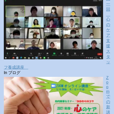
一
回
心
の
ケ
ア
支
援
ス
タ
ッ
フ養成講座
In ブログ
Z
o
o
m
で
の
新
講