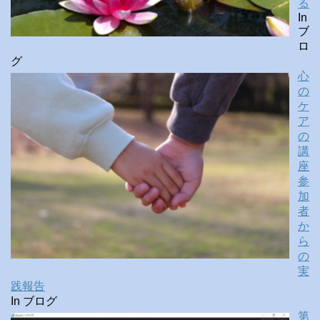
る
In
ブ
ロ
グ
心
の
ケ
ア
の
講
座
参
加
者
か
ら
の
実
践報告
In ブログ
第