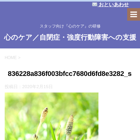
おといあわせ
スタッフ向け『心のケア』の研修
心のケア／自閉症・強度行動障害への支援
HOME
>
836228a836f003bfcc7680d6fd8e3282_s
投稿日：
2020年2月15日