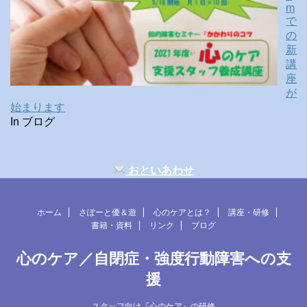
m
で
の
新
講
座
が
始まります
In ブログ
おといあわせ
ホーム
さぽーと優＆遊
心のケアとは？
講座・研修
書籍・資料
リンク
ブログ
心のケア／自閉症・強度行動障害への支
援
スタッフ向け『心のケア』の研修