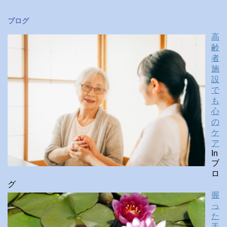
ブログ
高
齢
者
施
設
で
も
心
の
ケ
ア
In
ブ
ロ
グ
握
っ
た
手