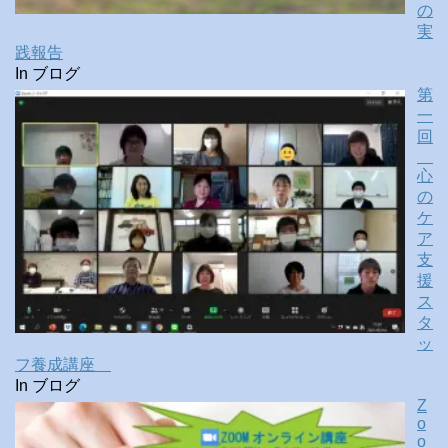
の
実
践報告
In ブログ
第
一
回
心
の
ケ
ア
支
援
ス
タ
ッ
フ養成講座
In ブログ
Z
o
o