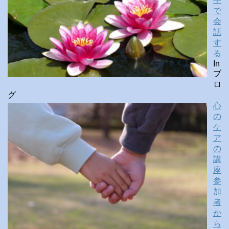
で
会
話
す
る
In
ブ
ロ
グ
心
の
ケ
ア
の
講
座
参
加
者
か
ら