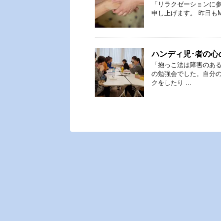
「リラクゼーションに
申し上げます。 昨日もMさ
ハンディ児･者の心
「抱っこ法は障害のあ
の勉強会でした。自分
クをしたり ...