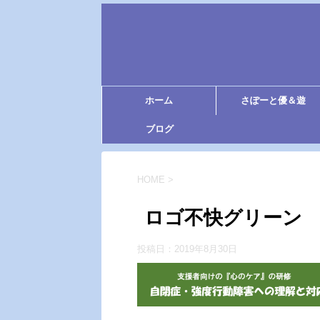
ホーム
さぽーと優＆遊
ブログ
HOME
>
ロゴ不快グリーン
投稿日：
2019年8月30日