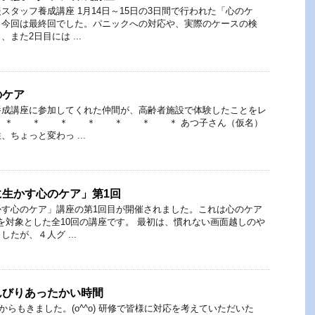
スタッフ養成講座 1月14日～15日の3日間で行われた「心のケ
。今回は最終回でした。パニックへの対応や、実際のケースの検
また2日目には ...
のケア
養成講座に参加してくれた仲間が、高齢者施設で体験したことをレ
た。 ＊ ＊ ＊ ＊ ＊ ＊ ＊ あつ子さん（仮名）
ちょっと変わっ ...
生かす心のケア」第1回
かす心のケア」講座の第1回目が開催されました。これは心のケア
を対象とした全10回の講座です。 最初は、慣れない画面越しのや
たが、４人グ ...
んびりあったかい時間
らもきました。(o^^o) 研修で皆様に対応を考えていただいた